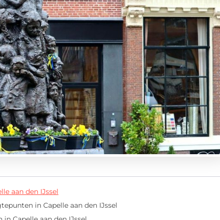
lle aan den IJssel
epunten in Capelle aan den IJssel
 in Capelle aan den IJssel