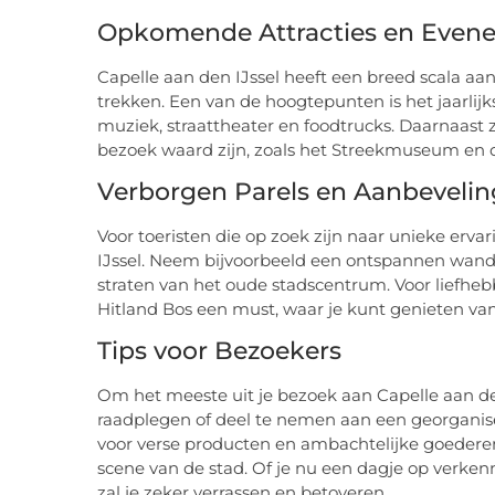
Opkomende Attracties en Even
Capelle aan den IJssel heeft een breed scala aa
trekken. Een van de hoogtepunten is het jaarlij
muziek, straattheater en foodtrucks. Daarnaast z
bezoek waard zijn, zoals het Streekmuseum en de
Verborgen Parels en Aanbeveli
Voor toeristen die op zoek zijn naar unieke ervar
IJssel. Neem bijvoorbeeld een ontspannen wandel
straten van het oude stadscentrum. Voor liefhe
Hitland Bos een must, waar je kunt genieten van
Tips voor Bezoekers
Om het meeste uit je bezoek aan Capelle aan den
raadplegen of deel te nemen aan een georganis
voor verse producten en ambachtelijke goederen,
scene van de stad. Of je nu een dagje op verkenni
zal je zeker verrassen en betoveren.