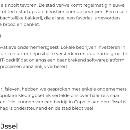
it als nooit tevoren. De stad verwelkomt regelmatig nieuwe
 tot tech-startups en dienstverlenende bedrijven. Een recent
chtelijke bakkerij, die al snel een favoriet is geworden
e brood en banket.
p
ovatieve ondernemersgeest. Lokale bedrijven investeren in
n concurrentiepositie te versterken en duurzame groei te
l IT-bedrijf dat onlangs een baanbrekend softwareplatform
 processen aanzienlijk verbetert.
bedrijfsleven, hebben we gesproken met enkele ondernemers
opulaire kledingboetiek vertelde ons over haar reis naar
. “Het runnen van een bedrijf in Capelle aan den IJssel is
hap is ondersteunend en de stad biedt veel
Jssel