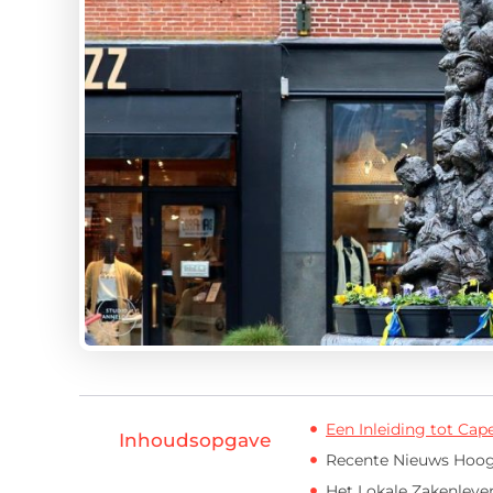
Een Inleiding tot Cape
Inhoudsopgave
Recente Nieuws Hoogt
Het Lokale Zakenleven