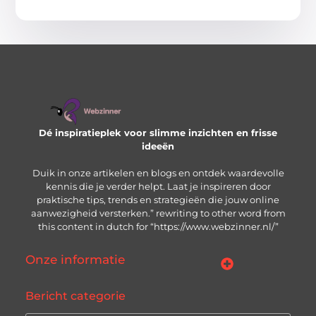
Dé inspiratieplek voor slimme inzichten en frisse
ideeën
Duik in onze artikelen en blogs en ontdek waardevolle
kennis die je verder helpt. Laat je inspireren door
praktische tips, trends en strategieën die jouw online
aanwezigheid versterken.” rewriting to other word from
this content in dutch for “https://www.webzinner.nl/”
Onze informatie
Links kopen: wat je moet weten voordat je de knop indrukt
Inkomsten genereren met jouw website: zo bouw je aan een winstgevend online platform
Bericht categorie