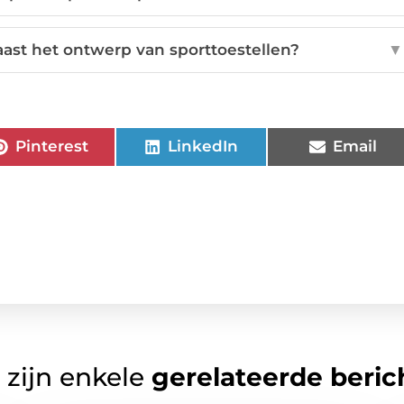
aast het ontwerp van sporttoestellen?
▼
Pinterest
LinkedIn
Email
 zijn enkele
gerelateerde beric