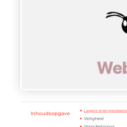
Lagere energierekeni
Inhoudsopgave
Veiligheid
Waardestijging