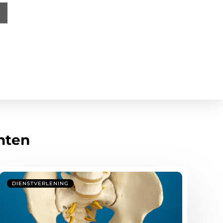
hten
DIENSTVERLENING